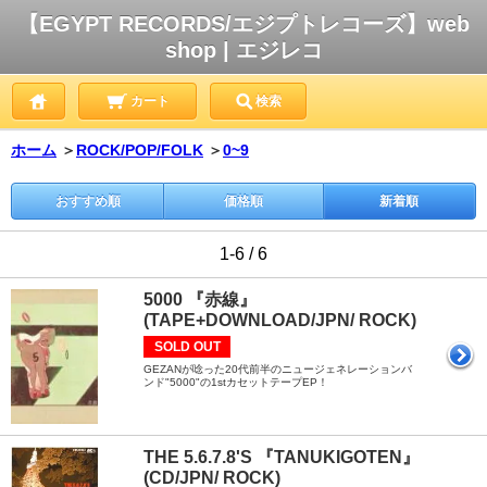
【EGYPT RECORDS/エジプトレコーズ】web
shop | エジレコ
カート
検索
ホーム
＞
ROCK/POP/FOLK
＞
0~9
おすすめ順
価格順
新着順
1-6 / 6
5000 『赤線』
(TAPE+DOWNLOAD/JPN/ ROCK)
SOLD OUT
GEZANが唸った20代前半のニュージェネレーションバ
ンド"5000"の1stカセットテープEP！
THE 5.6.7.8'S 『TANUKIGOTEN』
(CD/JPN/ ROCK)