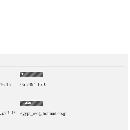
TEL
06-7494-1610
6-15
E-MAIL
徒歩１０
egypt_rec@hotmail.co.jp