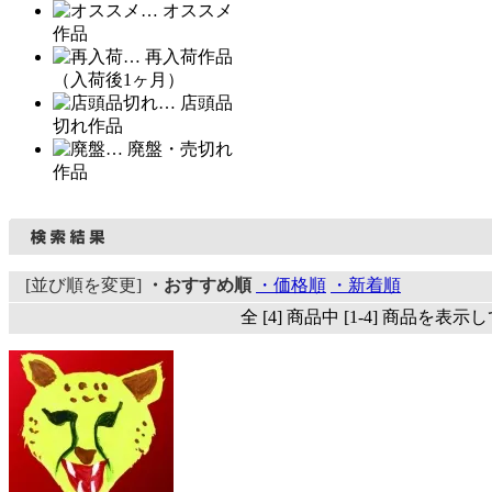
… オススメ
作品
… 再入荷作品
（入荷後1ヶ月）
… 店頭品
切れ作品
… 廃盤・売切れ
作品
[並び順を変更]
・おすすめ順
・価格順
・新着順
全 [4] 商品中 [1-4] 商品を表