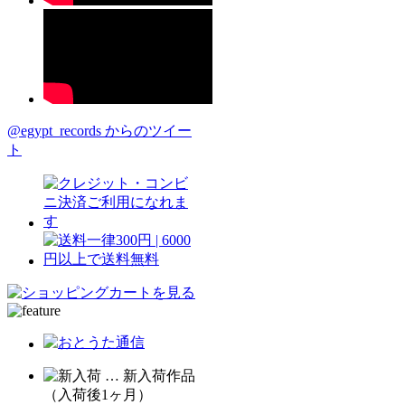
@egypt_records からのツイー
ト
… 新入荷作品
（入荷後1ヶ月）