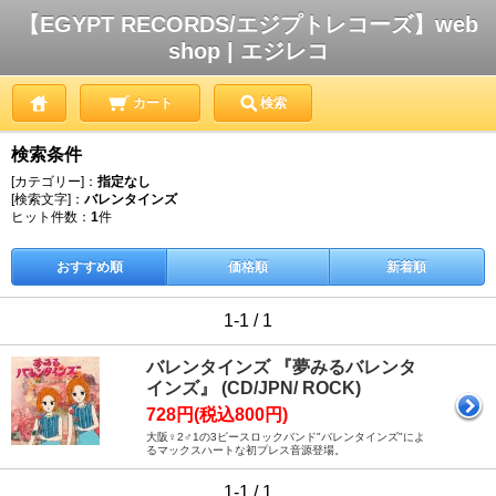
【EGYPT RECORDS/エジプトレコーズ】web
shop | エジレコ
カート
検索
検索条件
[カテゴリー]：
指定なし
[検索文字]：
バレンタインズ
ヒット件数：
1
件
おすすめ順
価格順
新着順
1-1 / 1
バレンタインズ 『夢みるバレンタ
インズ』 (CD/JPN/ ROCK)
728円(税込800円)
大阪♀2♂1の3ピースロックバンド"バレンタインズ"によ
るマックスハートな初プレス音源登場。
1-1 / 1