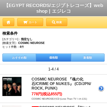
【EGYPT RECORDS/エジプトレコーズ】web
shop | エジレコ
カート
検索
検索条件
[カテゴリー]：
指定なし
[検索文字]：
COSMIC NEUROSE
ヒット件数：
4
件
おすすめ順
価格順
新着順
1-4 / 4
COSMIC NEUROSE 『魂の化
石/CRIME OF NUKES』 (CD/JPN/
ROCK, PUNK)
778円(税込855円)
COSMIC NEUROSEのCD (Less Than TV / ch-131)