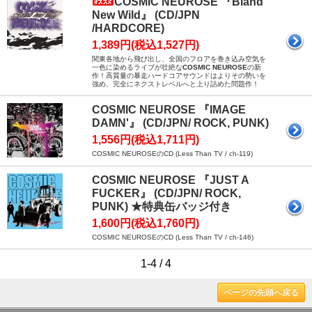
COSMIC NEUROSE 『Bland
New Wild』 (CD/JPN
/HARDCORE)
1,389円(税込1,527円)
関東各地から飛び出し、全国のフロアを巻き込み空気を
一色に染めるライブが壮絶な
COSMIC NEUROSE
の新
作！高質量の暴走ハードコアサウンドはよりその勢いを
強め、完全にネクストレベルへと上り詰めた問題作！
COSMIC NEUROSE 『IMAGE
DAMN'』 (CD/JPN/ ROCK, PUNK)
1,556円(税込1,711円)
COSMIC NEUROSEのCD (Less Than TV / ch-119)
COSMIC NEUROSE 『JUST A
FUCKER』 (CD/JPN/ ROCK,
PUNK) ★特典缶バッジ付き
1,600円(税込1,760円)
COSMIC NEUROSEのCD (Less Than TV / ch-146)
1-4 / 4
ページの先頭へ戻る