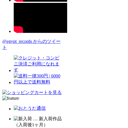
@egypt_records からのツイー
ト
… 新入荷作品
（入荷後1ヶ月）