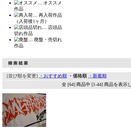
… オススメ
作品
… 再入荷作品
（入荷後1ヶ月）
… 店頭品
切れ作品
… 廃盤・売切れ
作品
[並び順を変更]
・おすすめ順
・価格順
・新着順
全 [64] 商品中 [1-44] 商品を