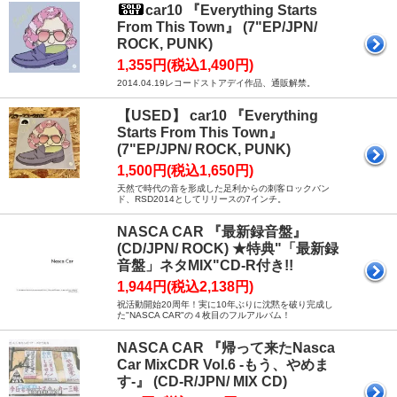
car10 『Everything Starts
From This Town』 (7"EP/JPN/
ROCK, PUNK)
1,355円(税込1,490円)
2014.04.19レコードストアデイ作品、通販解禁。
【USED】 car10 『Everything
Starts From This Town』
(7"EP/JPN/ ROCK, PUNK)
1,500円(税込1,650円)
天然で時代の音を形成した足利からの刺客ロックバン
ド、RSD2014としてリリースの7インチ。
NASCA CAR 『最新録音盤』
(CD/JPN/ ROCK) ★特典"「最新録
音盤」ネタMIX"CD-R付き!!
1,944円(税込2,138円)
祝活動開始20周年！実に10年ぶりに沈黙を破り完成し
た"NASCA CAR"の４枚目のフルアルバム！
NASCA CAR 『帰って来たNasca
Car MixCDR Vol.6 -もう、やめま
す-』 (CD-R/JPN/ MIX CD)