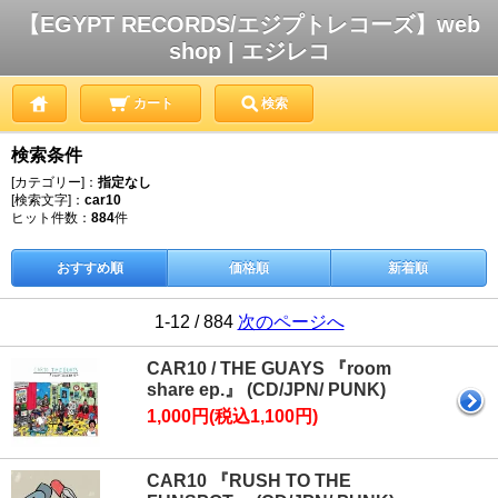
【EGYPT RECORDS/エジプトレコーズ】web
shop | エジレコ
カート
検索
検索条件
[カテゴリー]：
指定なし
[検索文字]：
car10
ヒット件数：
884
件
おすすめ順
価格順
新着順
1-12 / 884
次のページへ
CAR10 / THE GUAYS 『room
share ep.』 (CD/JPN/ PUNK)
1,000円(税込1,100円)
CAR10 『RUSH TO THE