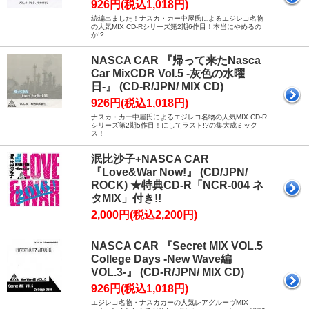
926円(税込1,018円)
続編出ました！ナスカ・カー中屋氏によるエジレコ名物
の人気MIX CD-Rシリーズ第2期6作目！本当にやめるの
か!?
NASCA CAR 『帰って来たNasca
Car MixCDR Vol.5 -灰色の水曜
日-』 (CD-R/JPN/ MIX CD)
926円(税込1,018円)
ナスカ・カー中屋氏によるエジレコ名物の人気MIX CD-R
シリーズ第2期5作目！にしてラスト!?の集大成ミック
ス！
泯比沙子+NASCA CAR
『Love&War Now!』 (CD/JPN/
ROCK) ★特典CD-R「NCR-004 ネ
タMIX」付き!!
2,000円(税込2,200円)
NASCA CAR 『Secret MIX VOL.5
College Days -New Wave編
VOL.3-』 (CD-R/JPN/ MIX CD)
926円(税込1,018円)
エジレコ名物・ナスカカーの人気レアグルーヴMIX