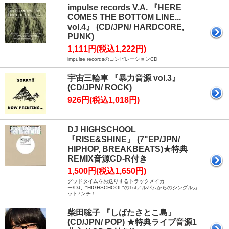
impulse records V.A. 『HERE
COMES THE BOTTOM LINE...
vol.4』 (CD/JPN/ HARDCORE,
PUNK)
1,111円(税込1,222円)
impulse recordsのコンピレーションCD
宇宙三輪車 『暴力音源 vol.3』
(CD/JPN/ ROCK)
926円(税込1,018円)
DJ HIGHSCHOOL
『RISE&SHINE』 (7"EP/JPN/
HIPHOP, BREAKBEATS)★特典
REMIX音源CD-R付き
1,500円(税込1,650円)
グッドタイムをお送りするトラックメイカ
ー/DJ、"HIGHSCHOOL"の1stアルバムからのシングルカ
ット7ンチ！
柴田聡子 『しばたさとこ島』
(CD/JPN/ POP) ★特典ライブ音源1