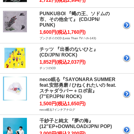
2,722円(税込2,994円)
PUNKUBOI 『蝿の王、ソドムの
市、その他全て』 (CD/JPN/
PUNK)
1,600円(税込1,760円)
プンクボイのCD (Less Than TV / ch-143)
チッツ 『出番のないひと』
(CD/JPN/ ROCK)
1,852円(税込2,037円)
チッツのCD
neco眠る『SAYONARA SUMMER
feat.安部勇磨 / ひねくれたいの feat.
スチャダラパー＋ロボ宙』
(7"EP/JPN/ ROCK)
1,500円(税込1,650円)
neco眠る7インチアナログ
千紗子と純太 『夢の海』
(12"EP+DOWNLOAD/JPN/ POP)
2,000円(税込2,200円)