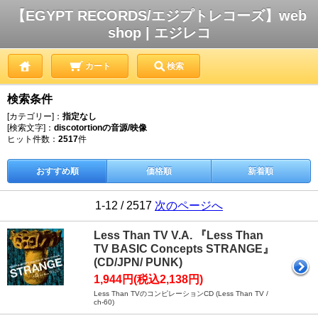
【EGYPT RECORDS/エジプトレコーズ】web
shop | エジレコ
カート
検索
検索条件
[カテゴリー]：
指定なし
[検索文字]：
discotortionの音源/映像
ヒット件数：
2517
件
おすすめ順
価格順
新着順
1-12 / 2517
次のページへ
Less Than TV V.A. 『Less Than
TV BASIC Concepts STRANGE』
(CD/JPN/ PUNK)
1,944円(税込2,138円)
Less Than TVのコンピレーションCD (Less Than TV /
ch-60)