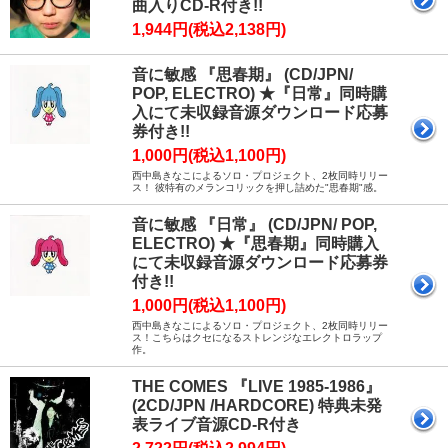
曲入りCD-R付き!!
1,944円(税込2,138円)
音に敏感 『思春期』 (CD/JPN/
POP, ELECTRO) ★『日常』同時購
入にて未収録音源ダウンロード応募
券付き!!
1,000円(税込1,100円)
西中島きなこによるソロ・プロジェクト、2枚同時リリー
ス！ 彼特有のメランコリックを押し詰めた"思春期"感。
音に敏感 『日常』 (CD/JPN/ POP,
ELECTRO) ★『思春期』同時購入
にて未収録音源ダウンロード応募券
付き!!
1,000円(税込1,100円)
西中島きなこによるソロ・プロジェクト、2枚同時リリー
ス！こちらはクセになるストレンジなエレクトロラップ
作。
THE COMES 『LIVE 1985-1986』
(2CD/JPN /HARDCORE) 特典未発
表ライブ音源CD-R付き