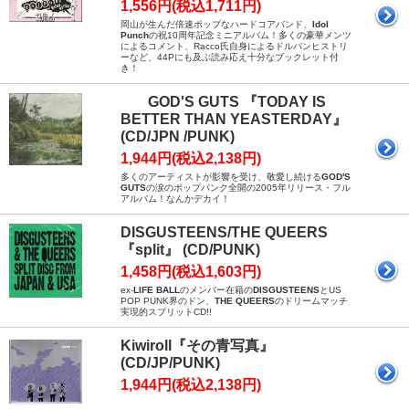
1,556円(税込1,711円)
岡山が生んだ倍速ポップなハードコアバンド、
Idol
Punch
の祝10周年記念ミニアルバム！多くの豪華メンツ
によるコメント、Racco氏自身によるドルパンヒストリ
ーなど、44Pにも及ぶ読み応え十分なブックレット付
き！
GOD'S GUTS 『TODAY IS
BETTER THAN YEASTERDAY』
(CD/JPN /PUNK)
1,944円(税込2,138円)
多くのアーティストが影響を受け、敬愛し続ける
GOD'S
GUTS
の涙のポップパンク全開の2005年リリース・フル
アルバム！なんかデカイ！
DISGUSTEENS/THE QUEERS
『split』 (CD/PUNK)
1,458円(税込1,603円)
ex-
LIFE BALL
のメンバー在籍の
DISGUSTEENS
とUS
POP PUNK界のドン、
THE QUEERS
のドリームマッチ
実現的スプリットCD!!
Kiwiroll『その青写真』
(CD/JP/PUNK)
1,944円(税込2,138円)