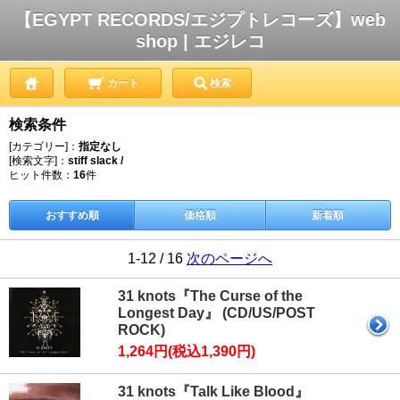
【EGYPT RECORDS/エジプトレコーズ】web
shop | エジレコ
カート
検索
検索条件
[カテゴリー]：
指定なし
[検索文字]：
stiff slack /
ヒット件数：
16
件
おすすめ順
価格順
新着順
1-12 / 16
次のページへ
31 knots『The Curse of the
Longest Day』 (CD/US/POST
ROCK)
1,264円(税込1,390円)
31 knots『Talk Like Blood』