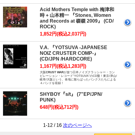
Acid Mothers Temple with 梅津和
時 + 山本精一 『Stones, Women
and Records at 磔磔 2009』 (CD/
ROCK)
1,852円(税込2,037円)
V.A. 『YOTSUVA -JAPANESE
NOIZ CRUSTER COMP-』
(CD/JPN /HARDCORE)
1,167円(税込1,283円)
大阪
CRUST WAR
が放つ日本ノイズクラッシャー・コン
ピレーション・レコード"YOTSUVA"のCD盤！東京/津山/
岐阜/大阪という、各地に散らばったパンクスたちによる
４バンドを収録！
SHYBOY『s/t』 (7"EP/JPN/
PUNK)
648円(税込712円)
1-12 / 16
次のページへ