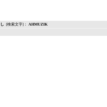
なし
[検索文字]：
AHMUZIK