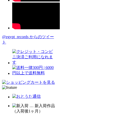
@egypt_records からのツイー
ト
… 新入荷作品
（入荷後1ヶ月）