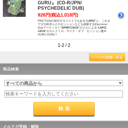
GURU』 (CD-R/JPN/
PSYCHEDELIC DUB)
926円(税込1,018円)
FRICTIONの初代ギタリストでもある"
LAPIZ
"と、これま
でダモ鈴木らとのセッションなども経験するElectronic
Dubアーティスト"
SPIRITJACK
"の２人による"
LAPIZ
JACK
"のエレクトロ・サイケ・ダブ・セッション盤＠
GURU GURU！
1-2 / 2
ページの先頭へ戻る
商品検索
メルマガ登録・解除