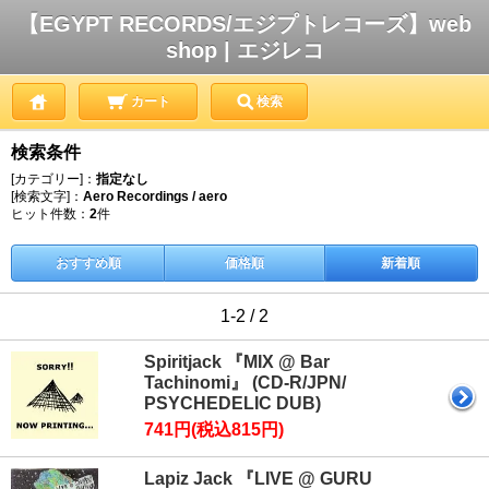
【EGYPT RECORDS/エジプトレコーズ】web
shop | エジレコ
カート
検索
検索条件
[カテゴリー]：
指定なし
[検索文字]：
Aero Recordings / aero
ヒット件数：
2
件
おすすめ順
価格順
新着順
1-2 / 2
Spiritjack 『MIX @ Bar
Tachinomi』 (CD-R/JPN/
PSYCHEDELIC DUB)
741円(税込815円)
Lapiz Jack 『LIVE @ GURU