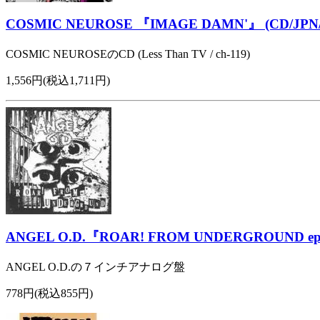
COSMIC NEUROSE 『IMAGE DAMN'』 (CD/JPN/
COSMIC NEUROSEのCD (Less Than TV / ch-119)
1,556円(税込1,711円)
ANGEL O.D.『ROAR! FROM UNDERGROUND ep』
ANGEL O.D.の７インチアナログ盤
778円(税込855円)