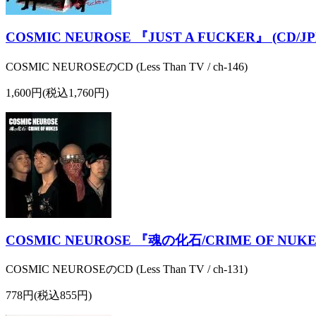
COSMIC NEUROSE 『JUST A FUCKER』 (CD
COSMIC NEUROSEのCD (Less Than TV / ch-146)
1,600円(税込1,760円)
COSMIC NEUROSE 『魂の化石/CRIME OF NUKES』
COSMIC NEUROSEのCD (Less Than TV / ch-131)
778円(税込855円)