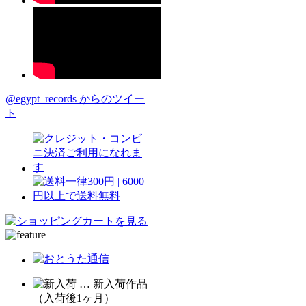
@egypt_records からのツイー
ト
… 新入荷作品
（入荷後1ヶ月）