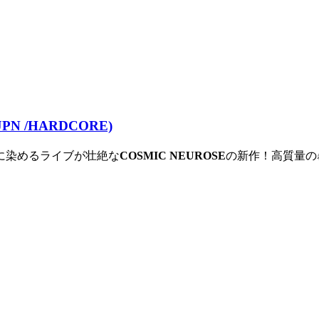
JPN /HARDCORE)
に染めるライブが壮絶な
COSMIC NEUROSE
の新作！高質量の