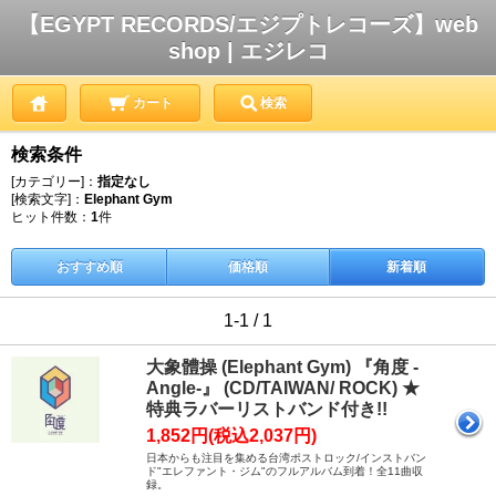
【EGYPT RECORDS/エジプトレコーズ】web
shop | エジレコ
カート
検索
検索条件
[カテゴリー]：
指定なし
[検索文字]：
Elephant Gym
ヒット件数：
1
件
おすすめ順
価格順
新着順
1-1 / 1
大象體操 (Elephant Gym) 『角度 -
Angle-』 (CD/TAIWAN/ ROCK) ★
特典ラバーリストバンド付き!!
1,852円(税込2,037円)
日本からも注目を集める台湾ポストロック/インストバン
ド"エレファント・ジム"のフルアルバム到着！全11曲収
録。