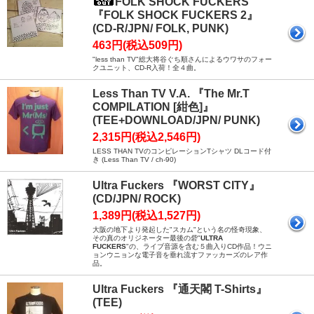
FOLK SHOCK FUCKERS
『FOLK SHOCK FUCKERS 2』
(CD-R/JPN/ FOLK, PUNK)
463円(税込509円)
"less than TV"総大将谷ぐち順さんによるウワサのフォー
クユニット、CD-R入荷！全４曲。
Less Than TV V.A. 『The Mr.T
COMPILATION [紺色]』
(TEE+DOWNLOAD/JPN/ PUNK)
2,315円(税込2,546円)
LESS THAN TVのコンピレーションTシャツ DLコード付
き (Less Than TV / ch-90)
Ultra Fuckers 『WORST CITY』
(CD/JPN/ ROCK)
1,389円(税込1,527円)
大阪の地下より発起した"スカム"という名の怪奇現象、
その真のオリジネーター最後の砦"
ULTRA
FUCKERS
"の、ライブ音源を含む５曲入りCD作品！ウニ
ョンウニョンな電子音を垂れ流すファッカーズのレア作
品。
Ultra Fuckers 『通天閣 T-Shirts』
(TEE)