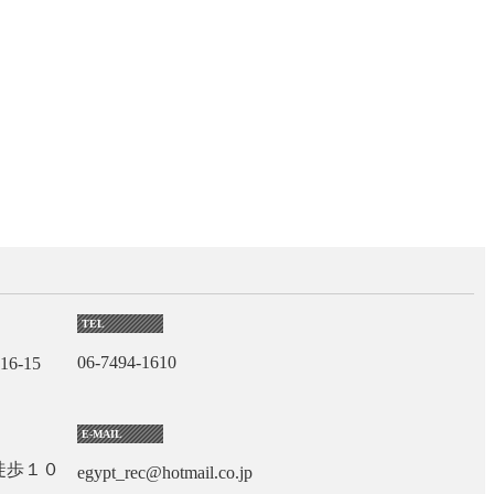
TEL
06-7494-1610
6-15
E-MAIL
徒歩１０
egypt_rec@hotmail.co.jp