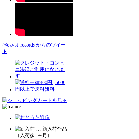
@egypt_records からのツイー
ト
… 新入荷作品
（入荷後1ヶ月）