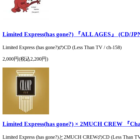
Limited Express(has gone?) 『ALL AGES』 (CD/JP
Limited Express (has gone?)のCD (Less Than TV / ch-158)
2,000円(税込2,200円)
Limited Express(has gone?) × 2MUCH CREW 『C
Limited Express (has gone?)と2MUCH CREWのCD (Less Than TV 