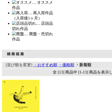
… オススメ
作品
… 再入荷作品
（入荷後1ヶ月）
… 店頭品
切れ作品
… 廃盤・売切れ
作品
[並び順を変更]
・おすすめ順
・価格順
・新着順
全 [13] 商品中 [1-13] 商品を