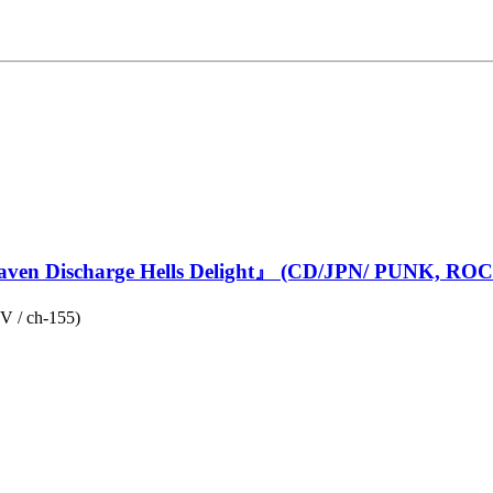
Heaven Discharge Hells Delight』 (CD/JPN/ PUNK, RO
V / ch-155)