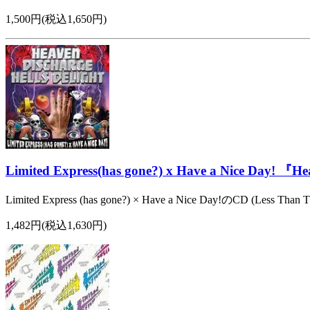
1,500円(税込1,650円)
Limited Express(has gone?) x Have a Nice Day! 『
Limited Express (has gone?) × Have a Nice Day!のCD (Less Than T
1,482円(税込1,630円)