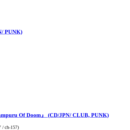
N/ PUNK)
hampuru Of Doom』 (CD/JPN/ CLUB, PUNK)
/ ch-157)