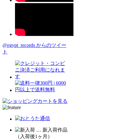
@egypt_records からのツイー
ト
… 新入荷作品
（入荷後1ヶ月）