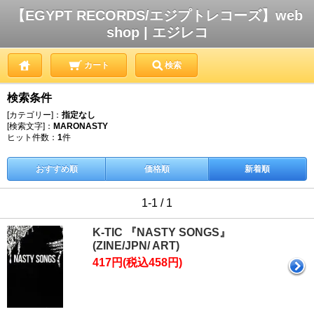
【EGYPT RECORDS/エジプトレコーズ】web
shop | エジレコ
カート
検索
検索条件
[カテゴリー]：
指定なし
[検索文字]：
MARONASTY
ヒット件数：
1
件
おすすめ順
価格順
新着順
1-1 / 1
K-TIC 『NASTY SONGS』
(ZINE/JPN/ ART)
417円(税込458円)