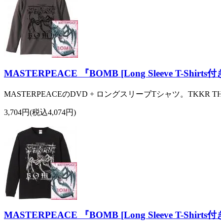
MASTERPEACE 『BOMB [Long Sleeve T-S
MASTERPEACEのDVD + ロングスリーブTシャツ。TKKR T
3,704円(税込4,074円)
MASTERPEACE 『BOMB [Long Sleeve T-Sh