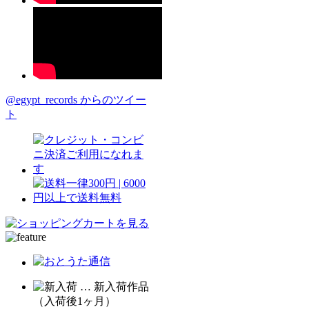
@egypt_records からのツイー
ト
… 新入荷作品
（入荷後1ヶ月）