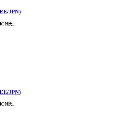
EE/JPN)
EMON氏。
EE/JPN)
EMON氏。