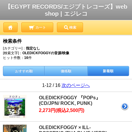
【EGYPT RECORDS/エジプトレコーズ】web
shop | エジレコ
カート
検索
検索条件
[カテゴリー]：
指定なし
[検索文字]：
OLEDICKFOGGYの音源/映像
ヒット件数：
16
件
おすすめ順
価格順
新着順
1-12 / 16
次のページへ
OLEDICKFOGGY 『POPs』
(CD/JPN/ ROCK, PUNK)
2,273円(税込2,500円)
OLEDICKFOGGY × ILL-