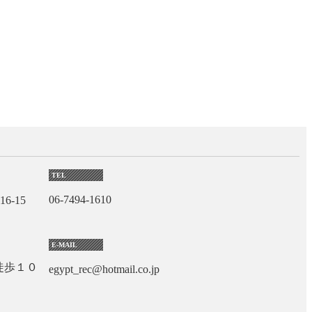
TEL
06-7494-1610
6-15
E-MAIL
徒歩１０
egypt_rec@hotmail.co.jp