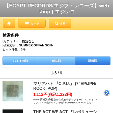
【EGYPT RECORDS/エジプトレコーズ】web
shop | エジレコ
カート
検索
検索条件
[カテゴリー]：
指定なし
[検索文字]：
SUMMER OF FAN SOFN
ヒット件数：
6
件
おすすめ順
価格順
新着順
1-6 / 6
マリアハト 『C.P.U.』 (7"EP/JPN/
ROCK, POP)
1,112円(税込1,223円)
mmm/高橋洋成/柱谷から成る奇妙なフォークユニット"マ
リアハト"の傑作7インチが"SUMMER OF FAN"より！
THE ACT WE ACT 『レボリューシ