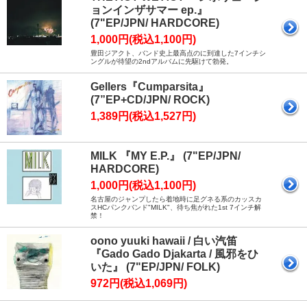
ョンインザサマー ep.』
(7"EP/JPN/ HARDCORE)
1,000円(税込1,100円)
豊田ジアクト、バンド史上最高点のに到達した7インチシ
ングルが待望の2ndアルバムに先駆けて勃発。
Gellers『Cumparsita』
(7”EP+CD/JPN/ ROCK)
1,389円(税込1,527円)
MILK 『MY E.P.』 (7"EP/JPN/
HARDCORE)
1,000円(税込1,100円)
名古屋のジャンプしたら着地時に足グネる系のカッスカ
スHCパンクバンド"MILK"、待ち焦がれた1st 7インチ解
禁！
oono yuuki hawaii / 白い汽笛
『Gado Gado Djakarta / 風邪をひ
いた』 (7"EP/JPN/ FOLK)
972円(税込1,069円)