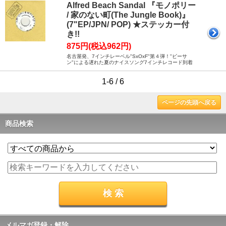
Alfred Beach Sandal 『モノポリー
/ 家のない町(The Jungle Book)』
(7"EP/JPN/ POP) ★ステッカー付
き!!
875円(税込962円)
名古屋発、7インチレーベル"SxOxF"第４弾！"ビーサ
ン"による遅れた夏のナイスソング7インチレコード到着
1-6 / 6
ページの先頭へ戻る
商品検索
メルマガ登録・解除