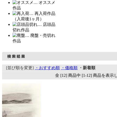
… オススメ
作品
… 再入荷作品
（入荷後1ヶ月）
… 店頭品
切れ作品
… 廃盤・売切れ
作品
[並び順を変更]
・おすすめ順
・価格順
・新着順
全 [12] 商品中 [1-12] 商品を