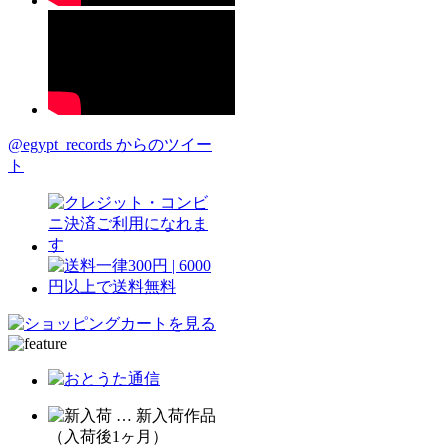
@egypt_records からのツイー
ト
… 新入荷作品
（入荷後1ヶ月）