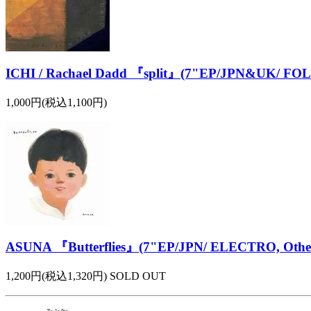
ICHI / Rachael Dadd 『split』(7"EP/JPN&UK/ FO
1,000円(税込1,100円)
ASUNA 『Butterflies』(7"EP/JPN/ ELECTRO, Othe
1,200円(税込1,320円) SOLD OUT