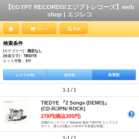
【EGYPT RECORDS/エジプトレコーズ】web
shop | エジレコ
カート
検索
検索条件
[カテゴリー]：
指定なし
[検索文字]：
TIEDYE
ヒット件数：
1
件
おすすめ順
価格順
新着順
1-1 / 1
TIEDYE 『2 Songs (DEMO)』
(CD-R/JPN/ ROCK)
278円(税込305円)
京都のロックバンド"littlekids"改め"TIEDYE"としてリス
タート、彼らの2曲入りCD-Rデモ音源が到着。
1-1 / 1