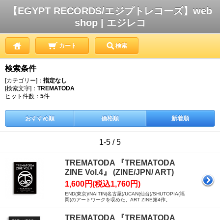
【EGYPT RECORDS/エジプトレコーズ】web
shop | エジレコ
カート
検索
検索条件
[カテゴリー]：
指定なし
[検索文字]：
TREMATODA
ヒット件数：
5
件
おすすめ順
価格順
新着順
1-5 / 5
TREMATODA 『TREMATODA
ZINE Vol.4』 (ZINE/JPN/ ART)
1,600円(税込1,760円)
END(東京)/NAITIN(名古屋)/UCAN(仙台)/SHUTOPIA(福
岡)のアートワークを収めた、ART ZINE第4作。
TREMATODA 『TREMATODA