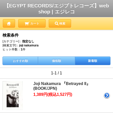
【EGYPT RECORDS/エジプトレコーズ】web
shop | エジレコ
カート
検索
検索条件
[カテゴリー]：
指定なし
[検索文字]：
joji nakamura
ヒット件数：
1
件
おすすめ順
価格順
新着順
1-1 / 1
Joji Nakamura 『Betrayed II』
(BOOK/JPN)
1,389円(税込1,527円)