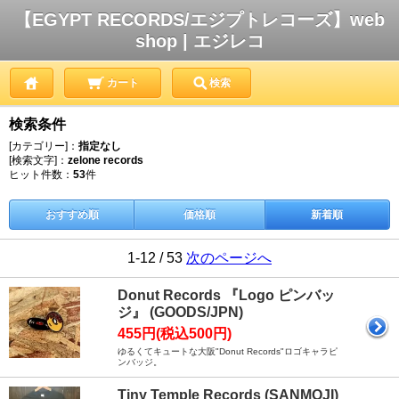
【EGYPT RECORDS/エジプトレコーズ】web
shop | エジレコ
カート
検索
検索条件
[カテゴリー]：
指定なし
[検索文字]：
zelone records
ヒット件数：
53
件
おすすめ順
価格順
新着順
1-12 / 53
次のページへ
Donut Records 『Logo ピンバッ
ジ』 (GOODS/JPN)
455円(税込500円)
ゆるくてキュートな大阪"Donut Records"ロゴキャラピ
ンバッジ。
Tiny Temple Records (SANMOJI)