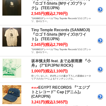
『ロゴ T-Shirts [Mサイズ/ブラッ
ク]』 (TEE/JPN)
2,545円(税込2,799円)
"SANMOJI"レーベル"Tiny Tepmle Records"のロゴTシャ
ツ、全4カラー。
Tiny Temple Records (SANMOJI)
『ロゴ T-Shirts [Mサイズ/ホワイ
ト]』 (TEE/JPN)
2,545円(税込2,799円)
"SANMOJI"レーベル"Tiny Tepmle Records"のロゴTシャ
ツ、全4カラー。
坂本慎太郎 feat. ゑでゐ鼓雨磨 『小
舟』 (7"EP/JPN/ ROCK)
1,000円(税込1,100円)
待っていました、約3年ぶりの書き下ろしの新曲&コーネ
リアスのカバーによる7インチシングル。
EGYPT RECORDS 『"エジプ
トとレコード" Cap [デニム]』
(CAP/JPN)
3,241円(税込3,565円)