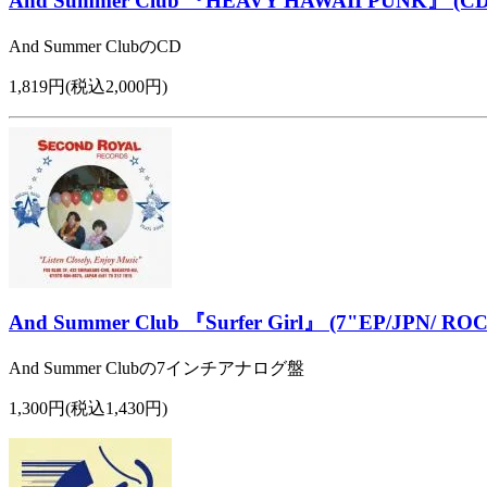
And Summer Club 『HEAVY HAWAII PUNK』 (CD
And Summer ClubのCD
1,819円(税込2,000円)
And Summer Club 『Surfer Girl』 (7"EP/JPN/ RO
And Summer Clubの7インチアナログ盤
1,300円(税込1,430円)