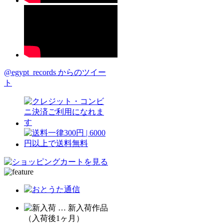
@egypt_records からのツイー
ト
… 新入荷作品
（入荷後1ヶ月）