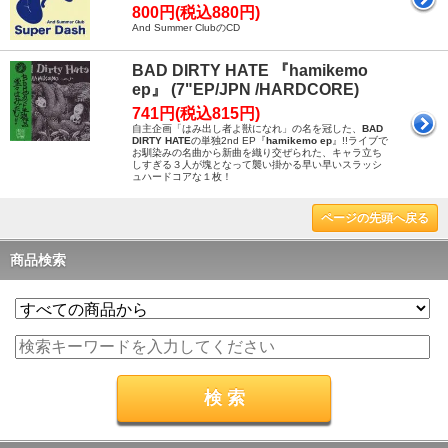
800円(税込880円)
And Summer ClubのCD
BAD DIRTY HATE 『hamikemo
ep』 (7"EP/JPN /HARDCORE)
741円(税込815円)
自主企画「はみ出し者よ獣になれ」の名を冠した、
BAD
DIRTY HATE
の単独2nd EP『
hamikemo ep
』!!ライブで
お馴染みの名曲から新曲を織り交ぜられた、キャラ立ち
しすぎる３人が塊となって襲い掛かる早い早いスラッシ
ュハードコアな１枚！
ページの先頭へ戻る
商品検索