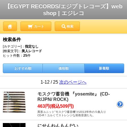
【EGYPT RECORDS/エジプトレコーズ】web
shop | エジレコ
カート
検索
検索条件
[カテゴリー]：
指定なし
[検索文字]：
美人レコード
ヒット件数：
25
件
おすすめ順
価格順
新着順
1-12 / 25
次のページへ
モスクワ蓄音機 『yosemite』 (CD-
R/JPN/ ROCK)
463円(税込509円)
異形ユニット"モスクワ蓄音機"の2013年作の５曲入り
CD-R！ユルくてストレンジな前衛音源たち。
にせんねんもんだい