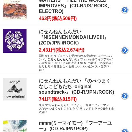
WAITERS 『TILL THE WORLD
IMPROVES』 (CD-R/US/ ROCK,
ELECTRO)
463円(税込509円)
にせんねんもんだい
『NISENNENMONDAI LIVE!!!』
(2CD/JPN /ROCK)
2,431円(税込2,674円)
国外からもラブコールを受け続ける脅威の♀３ピースバ
ンド、
にせんねんもんだい
のオフィシャルライブアルバ
ムが登場！2011.02.4＠渋谷O-NESTの音源、２枚組み！
ヒリヒリする狂おしくも美しい、いわばベスト盤的内
容！
にせんねんもんだい 『のべつまく
なしこどもたち -original
soundtrack-』 (CD-R/JPN /ROCK)
741円(税込815円)
東京"にせんねんもんだい"による、音体パフォーマン
ス"のべつまくなしこどもたち"サウンドトラック!!全８曲
収録！
mmm(ミーマイモー) 『フーアーユ
ー』 (CD-R/JPN/ POP)