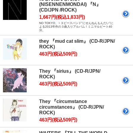
(NISENNENMONDAI) 『N』
(CD/JPN /ROCK)
1,667円(税込1,833円)
NO TOKYO、♀３ピースバンド"にせんねんもんだい"に
よる2013年作の３曲入りアルバム！ミニマルビート40
分。
they 『mud cat slim』 (CD-R/JPN/
ROCK)
463円(税込509円)
They 『sirius』 (CD-R/JPN/
ROCK)
463円(税込509円)
They 『circumstance
circumstances』 (CD-R/JPN/
ROCK)
463円(税込509円)