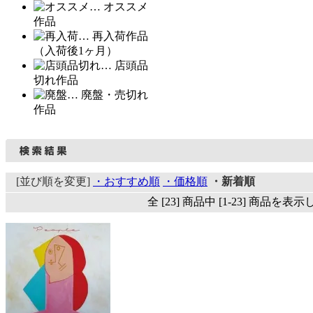
… オススメ
作品
… 再入荷作品
（入荷後1ヶ月）
… 店頭品
切れ作品
… 廃盤・売切れ
作品
[並び順を変更]
・おすすめ順
・価格順
・新着順
全 [23] 商品中 [1-23] 商品を