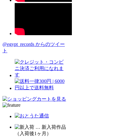
@egypt_records からのツイー
ト
… 新入荷作品
（入荷後1ヶ月）