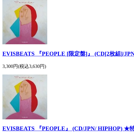
EVISBEATS 『PEOPLE [限定盤]』 (CD[2枚組]/JP
3,300円(税込3,630円)
EVISBEATS 『PEOPLE』 (CD/JPN/ HIPHOP) 