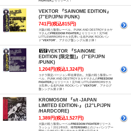
FIGHTER
よりリリース！
VEKTOR 『SAINOME EDITION』
(7"EP/JPN/ PUNK)
741円(税込815円)
大阪の戦う叛骨レーベル、PUNK AND DESTROYタカヤ
マさんの
FREEDOM FIGHTER
よりリリース！元THE
LITTLEMIRRORSサカタ氏率いる名PUNK ROCKバン
ド"
VEKTOR
"、アナログ盤シングル第２弾！
VEKTOR 『SAINOME
EDITION [限定盤]』 (7"EP/JPN
/PUNK)
1,204円(税込1,324円)
コチラ限定バージョン即在庫切れ。大阪の戦う叛骨レー
ベル、PUNK AND DESTROYタカヤマさんの
FREEDOM
FIGHTER
よりリリース！元THE LITTLEMIRRORSサカ
タ氏率いる名PUNK ROCKバンド"
VEKTOR
"、アナログ
盤シングル第２弾！
KROMOSOM 『s/t -JAPAN
LIMITED EDITION-』 (12"LP/JPN
/HARDCORE)
1,389円(税込1,527円)
大阪の戦う叛骨レーベル
FREEDOM FIGHTER
リリース
ラッシュ！2011年9月、
ISTERISMO
とのジャパンツアー
開始！D-BEATに取り付かれた世界が注目する