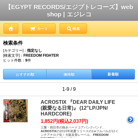
【EGYPT RECORDS/エジプトレコーズ】web
shop | エジレコ
カート
検索
検索条件
[カテゴリー]：
指定なし
[検索文字]：
FREEDOM FIGHTER
ヒット件数：
9
件
おすすめ順
価格順
新着順
1-9 / 9
ACROSTIX 『DEAR DAILY LIFE
(親愛なる日常)』 (12"LP/JPN/
HARDCORE)
1,852円(税込2,037円)
三重・四日市の熱きハードコアパンクバンド、
ACROSTIX
の2010年初夏リリースの1stフルバルが12イ
ンチアナログ化！大阪反骨レーベル、
FREEDOM