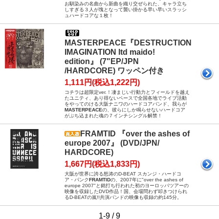
お馴染みの名曲から新曲を織り交ぜられた、キャラ立ち
しすぎる３人が塊となって襲い掛かる早い早いスラッシ
ュハードコアな１枚！
MASTERPEACE『DESTRUCTION
IMAGINATION ltd maido!
edition』 (7"EP/JPN
/HARDCORE) ワッペン付き
1,111円(税込1,222円)
コチラは超限定ver.！凄まじい行動力とフィールドを越え
たユニティ、あり得ないペースで全国各地でライブ活動
をやってのける大阪ナニワのハードコアバンド、我らが
MASTERPEACE
の、彼らにしか鳴らせないハードコア
がぶち込まれた魂の７インチシングル解禁！
FRAMTID 『over the ashes of
europe 2007』 (DVD/JPN/
HARDCORE)
1,667円(税込1,833円)
大阪が世界に誇る怒涛のD-BEAT スカンジ・ハードコ
ア・パンク
FRAMTID
の、2007年に"over the ashes of
europe 2007"と銘打ち行われた初のヨーロッパツアーの
映像を収録したDVD作品！国、会場問わず叩きつけられ
るD-BEATの嵐!!共演バンドの映像も収録の約145分。
1-9 / 9