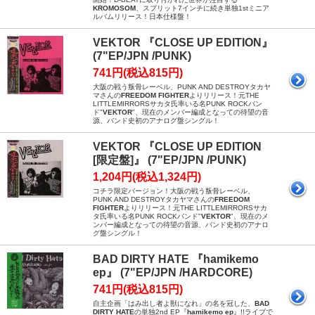
KROMOSOM
、スプリット7インチに続き単独1stミニア
ルバムリリース！日本仕様盤！
VEKTOR 『CLOSE UP EDITION』
(7"EP/JPN /PUNK)
741円(税込815円)
大阪の戦う叛骨レーベル、PUNK AND DESTROYタカヤ
マさんの
FREEDOM FIGHTER
よりリリース！元THE
LITTLEMIRRORSサカタ氏率いる名PUNK ROCKバン
ド"
VEKTOR
"、現在のメンバー編成となっての待望の音
源、バンド史初のアナログ盤シングル！
VEKTOR 『CLOSE UP EDITION
[限定盤]』 (7"EP/JPN /PUNK)
1,204円(税込1,324円)
コチラ限定バージョン！大阪の戦う叛骨レーベル、
PUNK AND DESTROYタカヤマさんの
FREEDOM
FIGHTER
よりリリース！元THE LITTLEMIRRORSサカ
タ氏率いる名PUNK ROCKバンド"
VEKTOR
"、現在のメ
ンバー編成となっての待望の音源、バンド史初のアナロ
グ盤シングル！
BAD DIRTY HATE 『hamikemo
ep』 (7"EP/JPN /HARDCORE)
741円(税込815円)
自主企画「はみ出し者よ獣になれ」の名を冠した、
BAD
DIRTY HATE
の単独2nd EP『
hamikemo ep
』!!ライブで