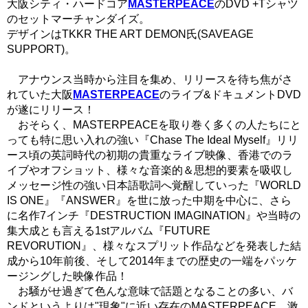
大阪シティ・ハードコア
MASTERPEACE
のDVD +Tシャツ
のセットマーチャンダイズ。
デザインはTKKR THE ART DEMON氏(SAVEAGE
SUPPORT)。
アナウンス当時から注目を集め、リリースを待ち焦がさ
れていた大阪
MASTERPEACE
のライブ&ドキュメントDVD
が遂にリリース！
おそらく、MASTERPEACEを取り巻く多くの人たちにと
っても特に思い入れの強い『Chase The Ideal Myself』リリ
ース頃の英詞時代の初期の貴重なライブ映像、香港でのラ
イブやオフショット、様々な音楽的＆思想的要素を吸収し
メッセージ性の強い日本語歌詞へ覚醒していった『WORLD
IS ONE』『ANSWER』を世に放った中期を中心に、さら
に名作7インチ『DESTRUCTION IMAGINATION』や当時の
集大成とも言える1stアルバム『FUTURE
REVORUTION』、様々なスプリット作品などを発表した結
成から10年前後、そして2014年までの歴史の一端をパッケ
ージングした映像作品！
お騒がせ過ぎて色んな意味で話題となることの多い、バ
ンドというよりは"現象"に近い存在のMASTERPEACE。激