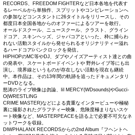
RECORDS、FREEDOM FIGHTERなど日本各地を代表す
るレーベルから単独作、スプリットやコンピレーションへ
の参加などコンスタントに26タイトルをリリースし、その
都度日本全国各地からのオファーによるツアーを敢行。
オールドスクール、ニュースクール、クラスト、グライン
ドコア、スキンヘッズ、ジャパコアといった、枠に捕らわ
れない活動スタイルから発せられるオリジナリティー溢れ
るハードコア/パンクロックを発信。
HIPHOPのMC等やDJ、ダブやノイズアーティスト達との曲
の発表や、スケートボードイベントや 野外レイブ等にも出
演し、境界線というものが存在しない活動を現在も継続
中。本作品は、その13年間の軌跡を追ったドキュメンタリ
ーDVDとなる。
怒涛のライブ映像は勿論、lil MERCY(WDsounds)やGucci-
O(WRESTLING
CRIME MASTER)などによる貴重なインタービューや極秘
裏に撮影されたグラフティー映像、危険度極まりないスケ
ート映像など、MASTERPEACEを語る上で必要不可欠なネ
ットワークを収録。
DIWPHALANX RECORDSからの2nd Album『フヘントヘ