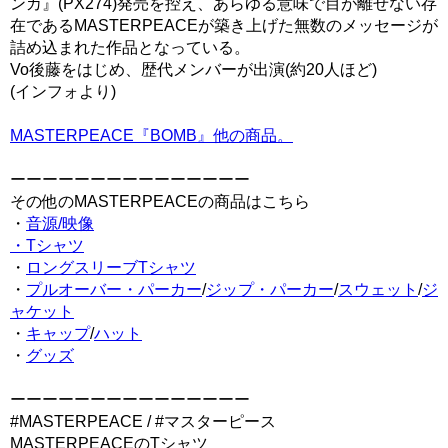
ンカ』(PX274)発売を控え、あらゆる意味で目が離せない存
在であるMASTERPEACEが築き上げた無数のメッセージが
詰め込まれた作品となっている。
Vo後藤をはじめ、歴代メンバーが出演(約20人ほど)
(インフォより)
MASTERPEACE『BOMB』他の商品。
ーーーーーーーーーーーーーーー
その他のMASTERPEACEの商品はこちら
・
音源/映像
・Tシャツ
・
ロングスリーブTシャツ
・
プルオーバー・パーカー
/
ジップ・パーカー
/
スウェット
/
ジ
ャケット
・
キャップ
/
ハット
・
グッズ
ーーーーーーーーーーーーーーー
#MASTERPEACE / #マスターピース
MASTERPEACEのTシャツ