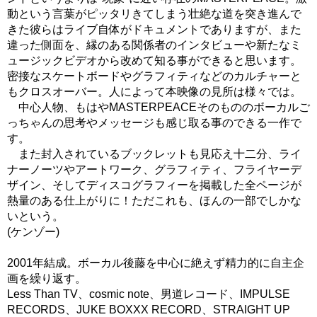
動という言葉がピッタリきてしまう壮絶な道を突き進んで
きた彼らはライブ自体がドキュメントでありますが、また
違った側面を、縁のある関係者のインタビューや新たなミ
ュージックビデオから改めて知る事ができると思います。
密接なスケートボードやグラフィティなどのカルチャーと
もクロスオーバー。人によって本映像の見所は様々では。
中心人物、もはやMASTERPEACEそのもののボーカルご
っちゃんの思考やメッセージも感じ取る事のできる一作で
す。
また封入されているブックレットも見応え十二分、ライ
ナーノーツやアートワーク、グラフィティ、フライヤーデ
ザイン、そしてディスコグラフィーを掲載した全ページが
熱量のある仕上がりに！ただこれも、ほんの一部でしかな
いという。
(ケンゾー)
2001年結成。ボーカル後藤を中心に絶えず精力的に自主企
画を繰り返す。
Less Than TV、cosmic note、男道レコード、IMPULSE
RECORDS、JUKE BOXXX RECORD、STRAIGHT UP