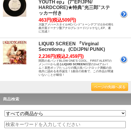
YOUTH ep』 (7"EP/JPN/
HARDCORE)★特典”光三郎”ステ
ッカー付き
463円(税込509円)
大阪アメハースタイルHCバンド"トーンデフ"の1分43秒1
曲片面ドーナツ盤アナログレコード/ジャケなしEP、遂
に完成！
LIQUID SCREEN 『Virginal
Secretions』 (CD/JPN/ PUNK)
2,236円(税込2,459円)
関西の名バンドBLOW ONE'S COOL、FIRST ALERTの
メンバーから成る
LIQUID SCREEN
待望の2ndアルバ
ム！哀愁ポップたっぷりの職人技パンクロック満載の自
他共に認める名作誕生！1曲目の前奏で、この作品が間違
いないことが確信！
ページの先頭へ戻る
商品検索