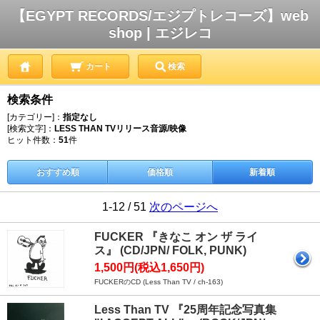
【EGYPT RECORDS/エジプトレコーズ】web
shop | エジレコ
カート
検索
検索条件
[カテゴリー]：
指定なし
[検索文字]：
LESS THAN TVリリース音源/映像
ヒット件数：
51
件
おすすめ順
価格順
新着順
1-12 / 51
次のページへ
FUCKER 『きなこ オン ザ ライ
ス』 (CD/JPN/ FOLK, PUNK)
1,500円(税込1,650円)
FUCKERのCD (Less Than TV / ch-163)
Less Than TV 『25周年記念写真集