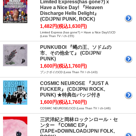
Limited Express(has gone?) x
Have a Nice Day! 『Heaven
Discharge Hells Delight』
(CD/JPN/ PUNK, ROCK)
1,482円(税込1,630円)
Limited Express (has gone?) × Have a Nice Day!のCD
(Less Than TV / ch-155)
PUNKUBOI 『蝿の王、ソドムの
市、その他全て』 (CD/JPN/
PUNK)
1,600円(税込1,760円)
プンクボイのCD (Less Than TV / ch-143)
COSMIC NEUROSE 『JUST A
FUCKER』 (CD/JPN/ ROCK,
PUNK) ★特典缶バッジ付き
1,600円(税込1,760円)
COSMIC NEUROSEのCD (Less Than TV / ch-146)
三沢洋紀と岡林ロックンロール・セ
ンター 『COMIC EP』
(TAPE+DOWNLOAD/JPN/ FOLK,