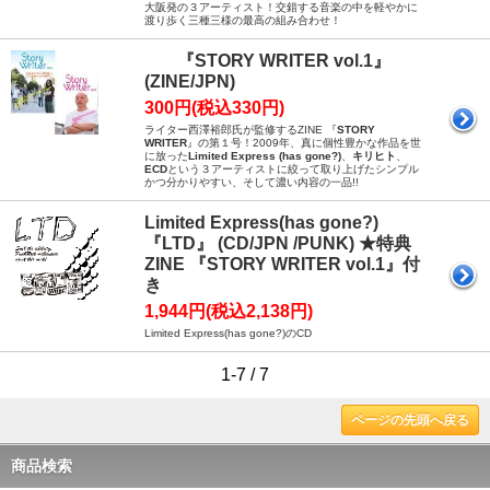
大阪発の３アーティスト！交錯する音楽の中を軽やかに
渡り歩く三種三様の最高の組み合わせ！
『STORY WRITER vol.1』
(ZINE/JPN)
300円(税込330円)
ライター西澤裕郎氏が監修するZINE 『
STORY
WRITER
』の第１号！2009年、真に個性豊かな作品を世
に放った
Limited Express (has gone?)
、
キリヒト
、
ECD
という３アーティストに絞って取り上げたシンプル
かつ分かりやすい、そして濃い内容の一品!!
Limited Express(has gone?)
『LTD』 (CD/JPN /PUNK) ★特典
ZINE 『STORY WRITER vol.1』付
き
1,944円(税込2,138円)
Limited Express(has gone?)のCD
1-7 / 7
ページの先頭へ戻る
商品検索