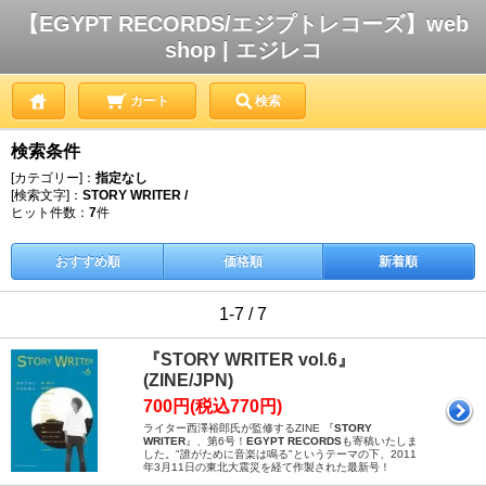
【EGYPT RECORDS/エジプトレコーズ】web
shop | エジレコ
カート
検索
検索条件
[カテゴリー]：
指定なし
[検索文字]：
STORY WRITER /
ヒット件数：
7
件
おすすめ順
価格順
新着順
1-7 / 7
『STORY WRITER vol.6』
(ZINE/JPN)
700円(税込770円)
ライター西澤裕郎氏が監修するZINE 『
STORY
WRITER
』、第6号！
EGYPT RECORDS
も寄稿いたしま
した。"誰がために音楽は鳴る"というテーマの下、2011
年3月11日の東北大震災を経て作製された最新号！