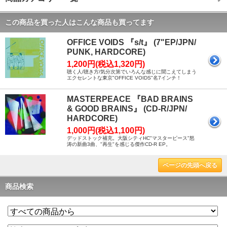
この商品を買った人はこんな商品も買ってます
OFFICE VOIDS 『s/t』 (7"EP/JPN/
PUNK, HARDCORE)
1,200円(税込1,320円)
聴く人/聴き方/気分次第でいろんな感じに聞こえてしまう
エクセレントな東京"OFFICE VOIDS"名7インチ！
MASTERPEACE 『BAD BRAINS
& GOOD BRAINS』 (CD-R/JPN/
HARDCORE)
1,000円(税込1,100円)
デッドストック補充。大阪シティHC"マスターピース"怒
涛の新曲3曲、"再生"を感じる傑作CD-R EP。
ページの先頭へ戻る
商品検索