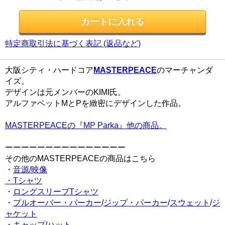
特定商取引法に基づく表記 (返品など)
大阪シティ・ハードコア
MASTERPEACE
のマーチャンダ
イズ。
デザインは元メンバーのKIMI氏。
アルファベットMとPを緻密にデザインした作品。
MASTERPEACEの『MP Parka』他の商品。
ーーーーーーーーーーーーーーー
その他のMASTERPEACEの商品はこちら
・
音源/映像
・Tシャツ
・
ロングスリーブTシャツ
・
プルオーバー・パーカー
/
ジップ・パーカー
/
スウェット
/
ジ
ャケット
・
キャップ
/
ハット