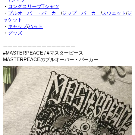
・
ロングスリーブTシャツ
・
プルオーバー・パーカー
/
ジップ・パーカー
/
スウェット
/
ジ
ャケット
・
キャップ
/
ハット
・
グッズ
ーーーーーーーーーーーーーーー
#MASTERPEACE / #マスターピース
MASTERPEACEのプルオーバー・パーカー