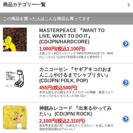
商品カテゴリー一覧
この商品を買った人はこんな商品も買ってます
MASTERPEACE 『WANT TO
LIVE, WANT TO DO IT』
(CD/JPN/HARDCORE)
1,000円(税込1,100円)
大阪シティHCロックバンド"MASTERPEACE"の一体何
のこっちゃいな2017年録音の4曲入り新作EP！
カニコーセン 『ヤギアキコのおま
んこふやけるまでシャブリタい』
(CD/JPN/ FOLK, POP)
455円(税込500円)
本作も誰もが心踊る大ネタメロディが満載、最高フォー
クポップがもりもり入った5th CD！
神頼みレコード 『出来るやってみ
たい』 (CD/JPN/ ROCK)
2,100円(税込2,310円)
老若男女全員の歌「出来るやってみたい」を冠した集大
成的全国流通1stアルバム！