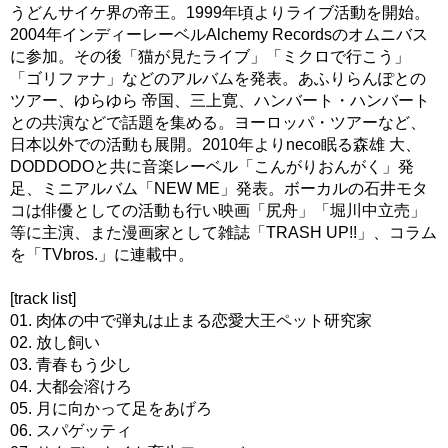
うどんサイケ界の帝王。1999年頃よりライブ活動を開始。
2004年インディーレーベルAlchemy Recordsのオムニバス
に参加。その後「猫が見たライブ」「ミクロで行こう」
「ゴリファナ」などのアルバムを発表。あふりらんぽとの
ツアー、ゆらゆら 帝国、三上寛、ハンバート・ハンバート
との共演などで話題を集める。ヨーロッパ・ツアーなど、
日本以外での活動も展開。2010年よりneco眠る森雄 大、
DODDODOと共に音楽レーベル「こんがりおんがく」発
足、ミニアルバム「NEW ME」発表。ボーカルの石井モタ
コは俳優としての活動も行い映画「尻舟」「堀川中立売」
等に主演、また漫画家として雑誌「TRASH UP!!」、コラム
を「TVbros.」に連載中。
[track list]
01. 肉体の中で弾丸は止まる恋愛大王ペット研究家
02. 放し飼い
03. 青春もう少し
04. 大都会溶けろ
05. 月に向かって足をあげろ
06. スパゲッティ