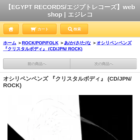
【EGYPT RECORDS/エジプトレコーズ】web
shop | エジレコ
カート
検索
ホーム
＞
ROCK/POP/FOLK
＞
あ/か/さ/た/な
＞
オシリペンペンズ
『クリスタルボディ』 (CD/JPN/ ROCK)
前の商品へ
次の商品へ
オシリペンペンズ 『クリスタルボディ』 (CD/JPN/
ROCK)