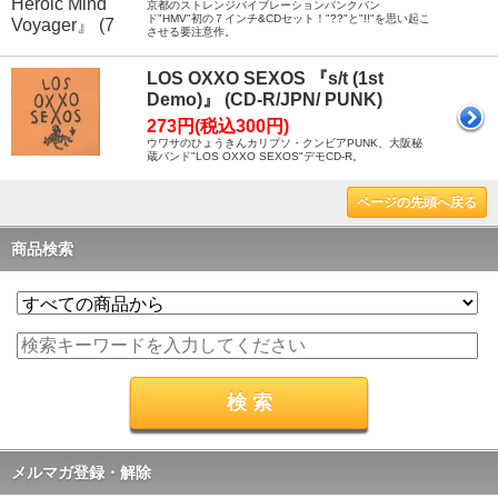
京都のストレンジバイブレーションパンクバン
ド"HMV"初の７インチ&CDセット！"??"と"!!"を思い起こ
させる要注意作。
LOS OXXO SEXOS 『s/t (1st
Demo)』 (CD-R/JPN/ PUNK)
273円(税込300円)
ウワサのひょうきんカリプソ・クンビアPUNK、大阪秘
蔵バンド"LOS OXXO SEXOS"デモCD-R。
ページの先頭へ戻る
商品検索
メルマガ登録・解除