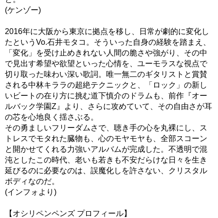
(ケンゾー)
2016年に大阪から東京に拠点を移し、日常が劇的に変化し
たというVo.石井モタコ。そういった自身の経験を踏まえ、
「変化」を受け止めきれない人間の脆さや強がり、その中
で見出す希望や欲望といった心情を、ユーモラスな視点で
切り取った味わい深い歌詞。唯一無二のギタリストと賞賛
される中林キララの超絶テクニックと、「ロック」の新し
いビートの在り方に挑む道下慎介のドラムも、前作『オー
ルバック学園Z』より、さらに攻めていて、その自由さが耳
の芯を心地良く揺さぶる。
その勇ましいフリーダムさで、聴き手の心を丸裸にし、ス
トレスでモタれた臓物も、心のモヤモヤも、全部スコーン
と開かせてくれる力強いアルバムが完成した。不透明で混
沌としたこの時代、老いも若きも不安だらけな日々を生き
延びるのに必要なのは、誤魔化しを許さない、クリスタル
ボディなのだ。
(インフォより)
【オシリペンペンズ プロフィール】