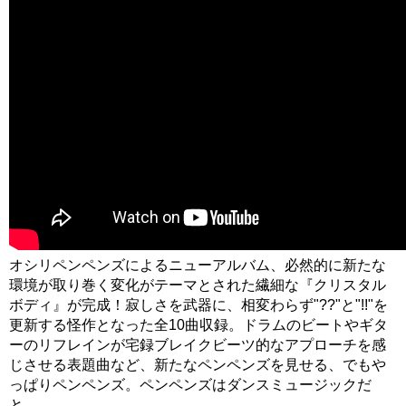
オシリペンペンズによるニューアルバム、必然的に新たな
環境が取り巻く変化がテーマとされた繊細な『クリスタル
ボディ』が完成！寂しさを武器に、相変わらず"??"と"!!"を
更新する怪作となった全10曲収録。ドラムのビートやギタ
ーのリフレインが宅録ブレイクビーツ的なアプローチを感
じさせる表題曲など、新たなペンペンズを見せる、でもや
っぱりペンペンズ。ペンペンズはダンスミュージックだ
と。