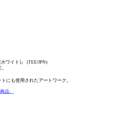
s [ホワイト]』 (TEE/JPN)
ズ。
』のジャケットにも使用されたアートワーク。
他の商品。