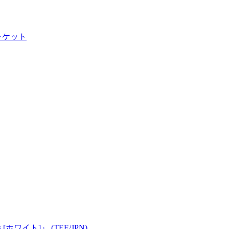
ャケット
ts [ホワイト]』 (TEE/JPN)