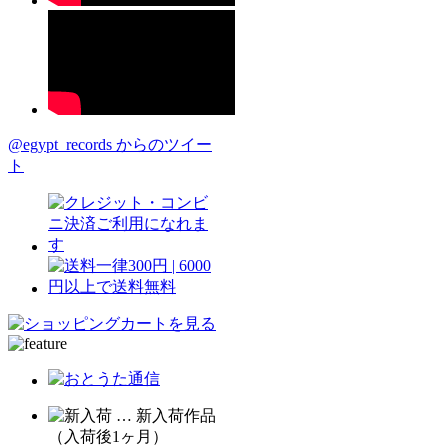
@egypt_records からのツイー
ト
… 新入荷作品
（入荷後1ヶ月）