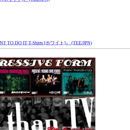
 TO DO IT T-Shirts [ホワイト]』 (TEE/JPN)