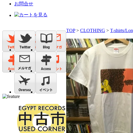
お問合せ
TOP
>
CLOTHING
>
T-shirts/Lon