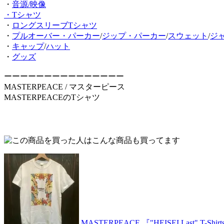
・
音源/映像
・Tシャツ
・
ロングスリーブTシャツ
・
プルオーバー・パーカー
/
ジップ・パーカー
/
スウェット
/
ジ
・
キャップ
/
ハット
・
グッズ
ーーーーーーーーーーーーーーー
MASTERPEACE / マスターピース
MASTERPEACEのTシャツ
MASTERPEACE 『"HEISEI Last" T-Shir