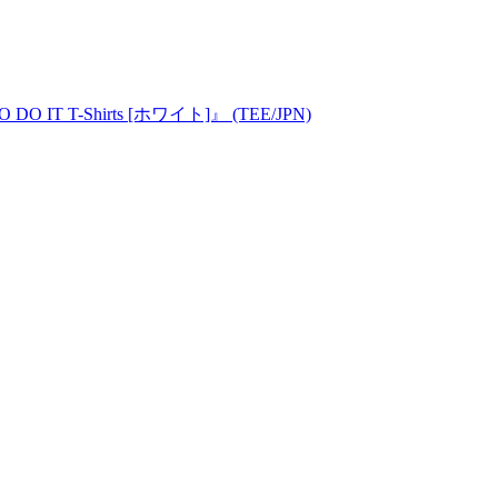
DO IT T-Shirts [ホワイト]』 (TEE/JPN)