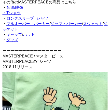
その他のMASTERPEACEの商品はこちら
・
音源/映像
・Tシャツ
・
ロングスリーブTシャツ
・
プルオーバー・パーカー
/
ジップ・パーカー
/
スウェット
/
ジ
ャケット
・
キャップ
/
ハット
・
グッズ
ーーーーーーーーーーーーーーー
MASTERPEACE / マスターピース
MASTERPEACEのTシャツ
2018.11リリース