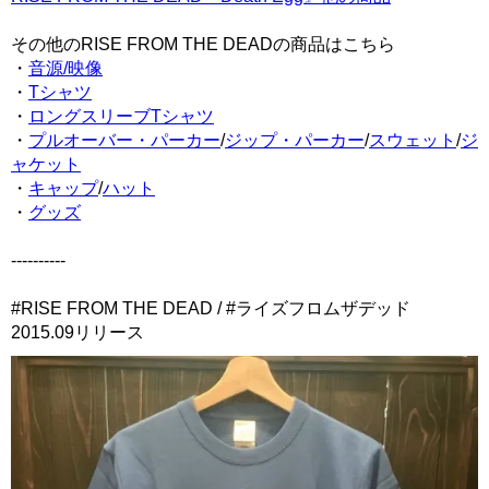
その他のRISE FROM THE DEADの商品はこちら
・
音源/映像
・
Tシャツ
・
ロングスリーブTシャツ
・
プルオーバー・パーカー
/
ジップ・パーカー
/
スウェット
/
ジ
ャケット
・
キャップ
/
ハット
・
グッズ
----------
#RISE FROM THE DEAD / #ライズフロムザデッド
2015.09リリース