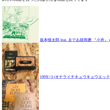
坂本慎太郎 feat. ゑでゐ鼓雨磨 『小舟』 (7"
199X=3 (オナライチキュウキュウエックス) 『L