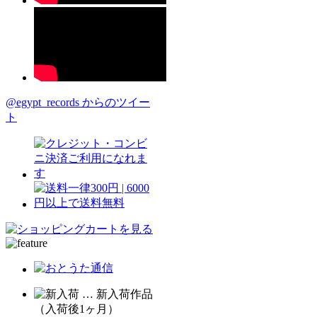
@egypt_records からのツイー
ト
… 新入荷作品
（入荷後1ヶ月）