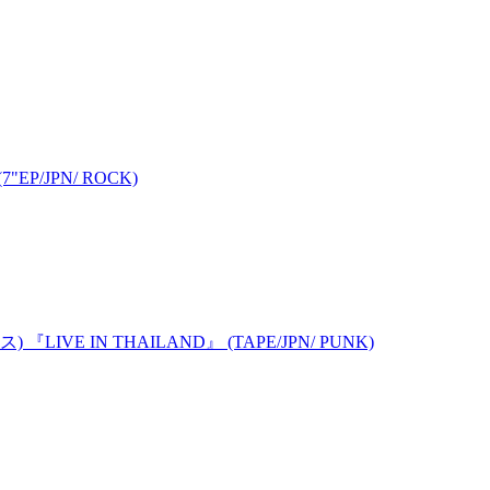
EP/JPN/ ROCK)
IVE IN THAILAND』 (TAPE/JPN/ PUNK)