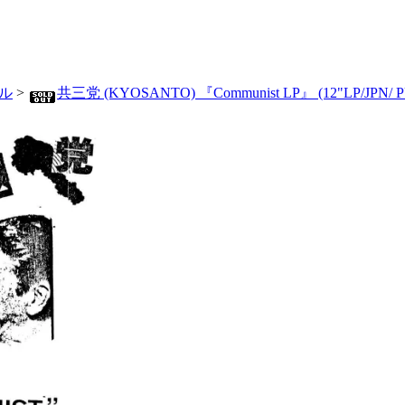
ル
>
共三党 (KYOSANTO) 『Communist LP』 (12"LP/JPN/ 