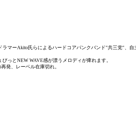
ラマーAkito氏らによるハードコアパンクバンド"共三党"、自主レーベル
びっとNEW WAVE感が漂うメロディが痺れます。
の再発、レーベル在庫切れ。