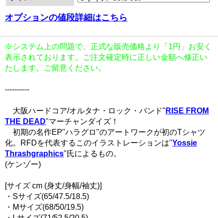
オプションの値段詳細はこちら
※システム上の問題で、正式な販売価格より「1円」お安く
表示されております。ご注文確定時に正しい金額へ修正い
たします。ご留意ください。
----------
大阪ハードコア/オルタナ・ロック・バンド"
RISE FROM
THE DEAD
"マーチャンダイズ！
初期の名作EP"ハラグロ"のアートワークが初のTシャツ
化。RFDを代表するこのイラストレーションは"
Yossie
Thrashgraphics
"氏によるもの。
(ケンゾー)
[サイズ cm (身丈/身幅/袖丈)]
・Sサイズ(65/47.5/18.5)
・Mサイズ(68/50/19.5)
・Lサイズ(71/52.5/20.5)