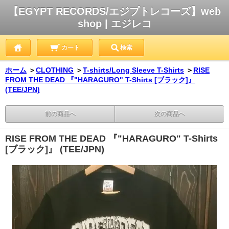
【EGYPT RECORDS/エジプトレコーズ】web
shop | エジレコ
カート
検索
ホーム
＞
CLOTHING
＞
T-shirts/Long Sleeve T-Shirts
＞
RISE
FROM THE DEAD 『"HARAGURO" T-Shirts [ブラック]』
(TEE/JPN)
前の商品へ
次の商品へ
RISE FROM THE DEAD 『"HARAGURO" T-Shirts
[ブラック]』 (TEE/JPN)