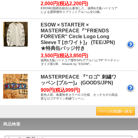
2,000円(税込2,200円)
ERONE(韻踏合組合)も参加した、福岡&大阪ハードコア
による濃厚傑作スプリットアルバム全13曲。
ESOW × STARTER ×
MASTERPEACE『"FRIENDS
FOREVER" Circle Logo Long
Sleeve T [ホワイト]』 (TEE/JPN)
★特典缶バッジ付き
3,500円(税込3,850円)
福岡&大阪ハードコア傑作SPLITアルバム"FF"マーチャン
ダイズ第1弾、 Artwork by "ESOW"。
MASTERPEACE 『"ロゴ" 刺繍ワ
ッペン [ブルー]』 (GOODS/JPN)
909円(税込999円)
新色入荷。春夏秋冬カラーロゴ仕様、カッチカチの高品
質なロゴデザイン刺繍ワッペン。
ページの先頭へ戻る
商品検索