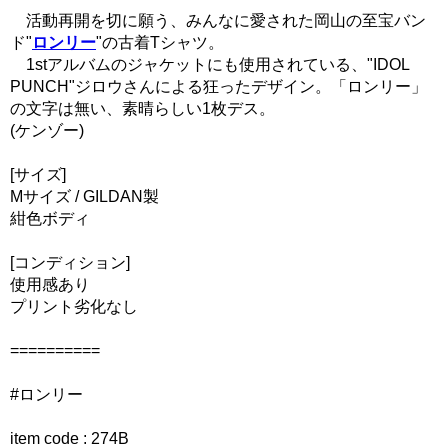
活動再開を切に願う、みんなに愛された岡山の至宝バン
ド"
ロンリー
"の古着Tシャツ。
1stアルバムのジャケットにも使用されている、"IDOL
PUNCH"ジロウさんによる狂ったデザイン。「ロンリー」
の文字は無い、素晴らしい1枚デス。
(ケンゾー)
[サイズ]
Mサイズ / GILDAN製
紺色ボディ
[コンディション]
使用感あり
プリント劣化なし
==========
#ロンリー
item code : 274B