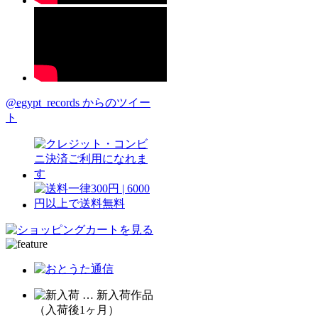
@egypt_records からのツイー
ト
… 新入荷作品
（入荷後1ヶ月）