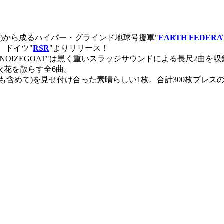
/324 etc)から成るハイパー・グラインド地球号援軍"
EARTH FEDERA
、ドイツ"
RSR
"よりリリース！
IZEGOAT"は黒く重いスラッジサウンドによる長尺2曲を収録。対
火花を散らす全6曲。
含めて)を見せ付け合った素晴らしい1枚。合計300枚プレス