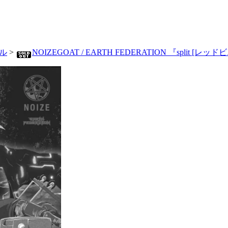
ル
>
NOIZEGOAT / EARTH FEDERATION 『split [レッドビ