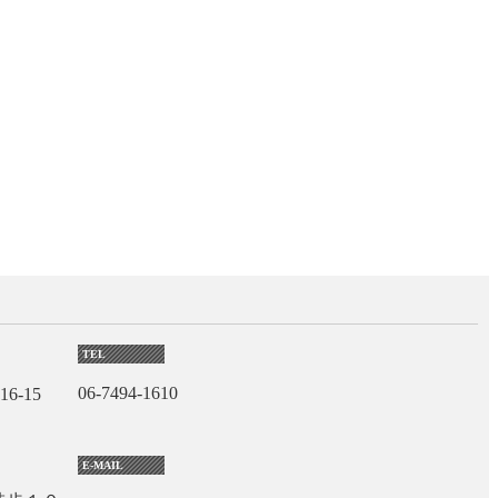
TEL
06-7494-1610
6-15
E-MAIL