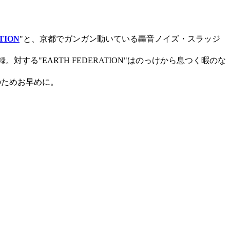
TION
"と、京都でガンガン動いている轟音ノイズ・スラッジ
する"EARTH FEDERATION"はのっけから息つく暇のな
のためお早めに。