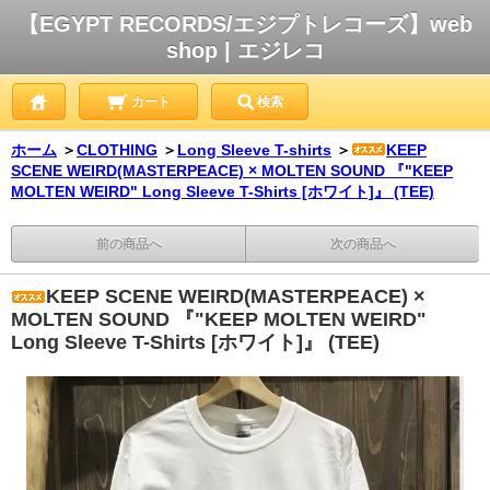
【EGYPT RECORDS/エジプトレコーズ】web
shop | エジレコ
カート
検索
ホーム
＞
CLOTHING
＞
Long Sleeve T-shirts
＞
KEEP
SCENE WEIRD(MASTERPEACE) × MOLTEN SOUND 『"KEEP
MOLTEN WEIRD" Long Sleeve T-Shirts [ホワイト]』 (TEE)
前の商品へ
次の商品へ
KEEP SCENE WEIRD(MASTERPEACE) ×
MOLTEN SOUND 『"KEEP MOLTEN WEIRD"
Long Sleeve T-Shirts [ホワイト]』 (TEE)