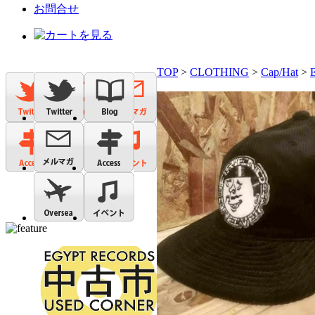
お問合せ
TOP
>
CLOTHING
>
Cap/Hat
>