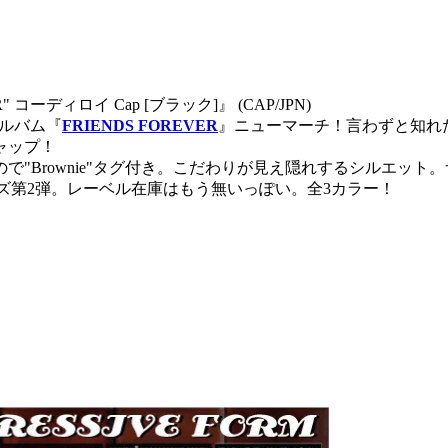
ER" コーディロイ Cap [ブラック]』 (CAP/JPN)
ルバム『
FRIENDS FOREVER
』ニューマーチ！言わずと知れ
ャップ！
"Brownie"タグ付き。こだわりが見え隠れするシルエット
ズ第2弾。レーベル在庫はもう無いっぽい。全3カラー！