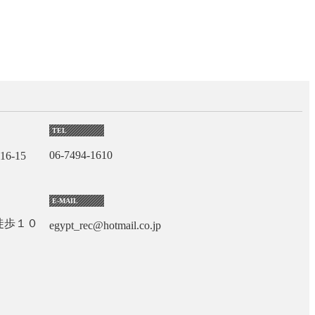
TEL
06-7494-1610
6-15
E-MAIL
徒歩１０
egypt_rec@hotmail.co.jp