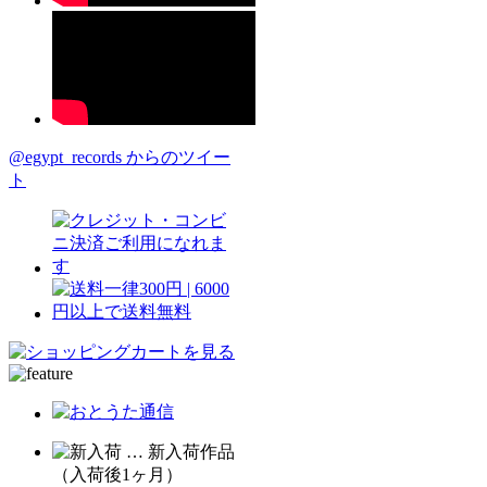
@egypt_records からのツイー
ト
… 新入荷作品
（入荷後1ヶ月）