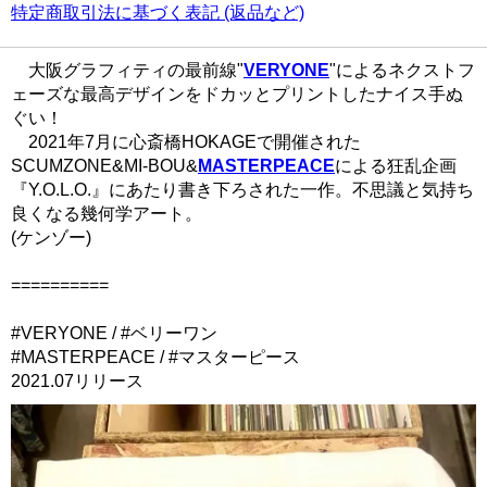
特定商取引法に基づく表記 (返品など)
大阪グラフィティの最前線"
VERYONE
"によるネクストフ
ェーズな最高デザインをドカッとプリントしたナイス手ぬ
ぐい！
2021年7月に心斎橋HOKAGEで開催された
SCUMZONE&MI-BOU&
MASTERPEACE
による狂乱企画
『Y.O.L.O.』にあたり書き下ろされた一作。不思議と気持ち
良くなる幾何学アート。
(ケンゾー)
==========
#VERYONE / #ベリーワン
#MASTERPEACE / #マスターピース
2021.07リリース