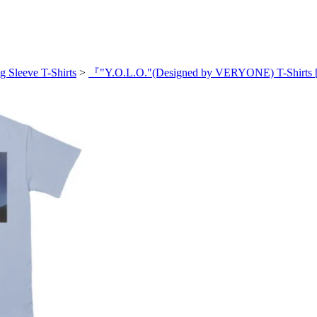
g Sleeve T-Shirts
>
『"Y.O.L.O."(Designed by VERYONE) T-Shi