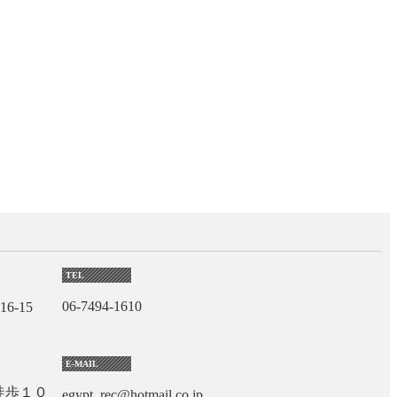
TEL
06-7494-1610
6-15
E-MAIL
徒歩１０
egypt_rec@hotmail.co.jp