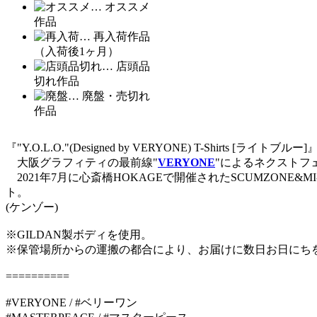
… オススメ
作品
… 再入荷作品
（入荷後1ヶ月）
… 店頭品
切れ作品
… 廃盤・売切れ
作品
『"Y.O.L.O."(Designed by VERYONE) T-Shirts [ライトブルー]』
大阪グラフィティの最前線"
VERYONE
"によるネクストフェ
2021年7月に心斎橋HOKAGEで開催されたSCUMZONE&MI
ト。
(ケンゾー)
※GILDAN製ボディを使用。
※保管場所からの運搬の都合により、お届けに数日お日にち
==========
#VERYONE / #ベリーワン