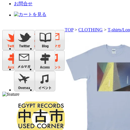
お問合せ
TOP
>
CLOTHING
>
T-shirts/Lon