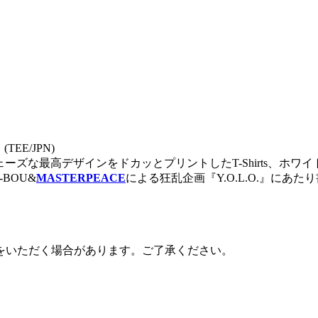
 (TEE/JPN)
ーズな最高デザインをドカッとプリントしたT-Shirts、ホワイ
-BOU&
MASTERPEACE
による狂乱企画『Y.O.L.O.』に
をいただく場合があります。ご了承ください。