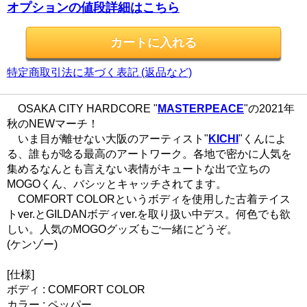
オプションの値段詳細はこちら
特定商取引法に基づく表記 (返品など)
OSAKA CITY HARDCORE "
MASTERPEACE
"の2021年
秋のNEWマーチ！
いま目が離せない大阪のアーティスト"
KICHI
"くんによ
る、誰もが唸る最高のアートワーク。各地で密かに人気を
集めるなんとも言えない表情がキュートな出で立ちの
MOGOくん、バシッとキャッチされてます。
COMFORT COLORというボディを使用した古着テイス
トver.とGILDANボディver.を取り扱い中デス。何色でも欲
しい。人気のMOGOグッズもご一緒にどうぞ。
(ケンゾー)
[仕様]
ボディ : COMFORT COLOR
カラー : ペッパー