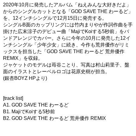
2020年10月に発売したアルバム「ねえみんな大好きだよ」
からのシングルカットとなる「GOD SAVE THE わーるど」
を、12インチシングルで12月15日に発売する。
シングルB面のカップリングには竹内まりやが作詞作曲を手
掛けた広末涼子のデビュー曲「MajiでKoiする5秒前」をバ
ンドアレンジでカバー。さらに今年の10月に発売した12イ
ンチシングル「少年少女」に続き、今作も荒井優作がリミ
ックスを担当した「GOD SAVE THE わーるど 荒井優作
REMIX」を収録。
ジャケットのモデルは苺谷ことり、写真は村山莉里子、盤
面のイラストとレーベルロゴは花原史樹が担当。
(銀杏BOYZ HPより)
[track list]
A1. GOD SAVE THE わーるど
B1. MajiでKoiする5秒前
B2. GOD SAVE THE わーるど 荒井優作 REMIX