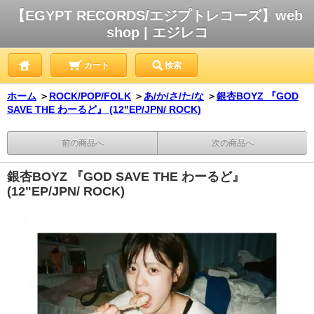
【EGYPT RECORDS/エジプトレコーズ】web
shop | エジレコ
カート
検索
ホーム
＞
ROCK/POP/FOLK
＞
あ/か/さ/た/な
＞
銀杏BOYZ 『GOD
SAVE THE わーるど』 (12"EP/JPN/ ROCK)
前の商品へ
次の商品へ
銀杏BOYZ 『GOD SAVE THE わーるど』
(12"EP/JPN/ ROCK)