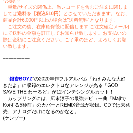
-お願い-
重量/サイズの関係上、当レコードを含むご注文に関しま
しては
送料
を【
税込510円
】とさせていただきます。なお、
商品合計6,000円以上の場合は"送料無料"となります。
ご注文の後、在庫確保後に配信します[ご注文確定メール]
にて送料の金額を訂正してお知らせ致します。お支払いの
際は金額にご注意ください。ご了承のほど、よろしくお願
い致します。
==========
"
銀杏BOYZ
"の2020年作フルアルバム『ねえみんな大好
きだよ』に収録のエレクトロなアレンジが光る「GOD
SAVE THE わーるど」が12インチシングルカット！
カップリングには、広末涼子の最強デビュー曲「Majiで
Koiする5秒前」のカバーとREMIX音源が収録。CDでは未発
売、アナログだけになるのかなと。
(ケンゾー)